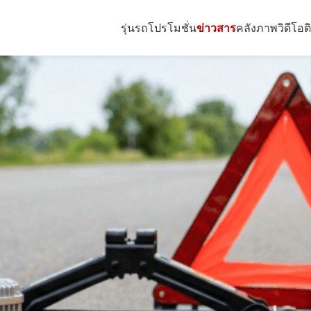
การเตรียม "ชุดฉุกเฉินสำหรับยาง"
รุ่นรถ
โปรโมชั่น
ข่าวสาร
คลังภาพ
วิดีโอ
ต