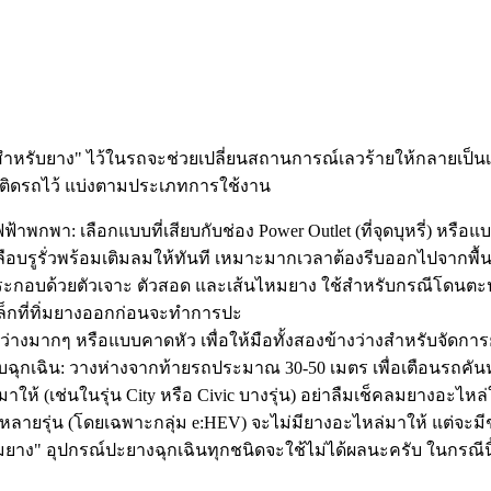
ำหรับยาง" ไว้ในรถจะช่วยเปลี่ยนสถานการณ์เลวร้ายให้กลายเป็นเรื่
มีติดรถไว้ แบ่งตามประเภทการใช้งาน
พกพา: เลือกแบบที่เสียบกับช่อง Power Outlet (ที่จุดบุหรี่) หรือแบ
จะเคลือบรูรั่วพร้อมเติมลมให้ทันที เหมาะมากเวลาต้องรีบออกไปจากพื้
: ประกอบด้วยตัวเจาะ ตัวสอด และเส้นไหมยาง ใช้สำหรับกรณีโดนตะป
ล็กที่ทิ่มยางออกก่อนจะทำการปะ
่างมากๆ หรือแบบคาดหัว เพื่อให้มือทั้งสองข้างว่างสำหรับจัดการ
ฉุกเฉิน: วางห่างจากท้ายรถประมาณ 30-50 เมตร เพื่อเตือนรถคันหล
ให้ (เช่นในรุ่น City หรือ Civic บางรุ่น) อย่าลืมเช็คลมยางอะ
 หลายรุ่น (โดยเฉพาะกลุ่ม e:HEV) จะไม่มียางอะไหล่มาให้ แต่จะม
้มยาง" อุปกรณ์ปะยางฉุกเฉินทุกชนิดจะใช้ไม่ได้ผลนะครับ ในกรณีนี