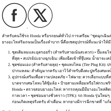
สำหรับคนใช้รถ Honda หรือรถยนต์ทั่วไป การเตรียม "ชุดฉุกเฉินส
ยางอะไหล่ริมถนนเป็นเรื่องลำบาก นี่คือเซตอุปกรณ์ที่แนะนำให้
ชุดเติมลมและอุดรอยรั่ว (สำหรับสายเน้นสะดวก) • ปั๊มลมไฟฟ้า
ที่สุด • สเปรย์ปะยางฉุกเฉิน: เพียงฉีดเข้าที่จุ๊บลม น้ำยา
ชุดซ่อมเอง (สำหรับสายลุย) • ชุดแทงไหม (Tire Plug Kit)
ปากแหลม: สำคัญมากครับ เอาไว้สำหรับดึงตะปูหรือเศษเห
อุปกรณ์เสริมเพื่อความปลอดภัย • ไฟฉาย: ควรเลือกแบบที่สว
บาดจากเศษโลหะใต้ซุ้มล้อ • ป้ายสามเหลี่ยมหรือไฟกระพริบ
Honda • ตรวจสอบยางอะไหล่: หากรถคุณมีมียางอะไหล่ติดมา
กาลเวลา • ชุดซ่อมยางชั่วคราว (TPK): รถ Honda รุ่นใหม่ๆ
ก่อนเกิดเหตุจริงครับ คำเตือน: หากยางมีการฉีกขาดที่ "แก