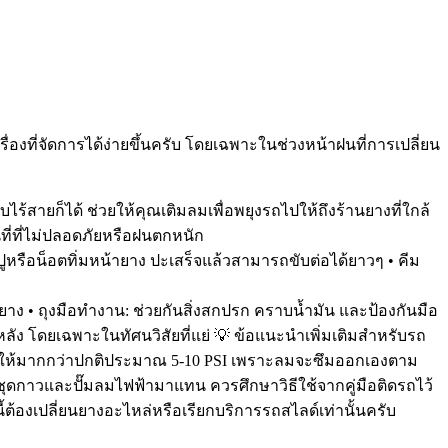
องที่จัดการได้ง่ายขึ้นครับ โดยเฉพาะในช่วงหน้าฝนที่การเปลี่ยน
บไร้สายก็ได้ ช่วยให้คุณเติมลมเพื่อพยุงรถไปให้ถึงร้านยางที่ใกล้
นที่ที่ไม่ปลอดภัยหรือฝนตกหนัก
ูหรือน็อตทิ่มหน้ายาง ปะเสร็จแล้วสามารถขับต่อได้ยาวๆ • คีม
ยาง • ถุงมือทำงาน: ช่วยกันสิ่งสกปรก คราบน้ำมัน และป้องกันมือ
ัง โดยเฉพาะในทัศนวิสัยที่แย่ 💡 ข้อแนะนำเพิ่มเติมสำหรับรถ
ไหล่ให้มากกว่าปกติประมาณ 5-10 PSI เพราะลมจะซึมออกเองตาม
ีชุดกาวและปั๊มลมไฟฟ้ามาแทน ควรศึกษาวิธีใช้จากคู่มือติดรถไว้
้ต้องเปลี่ยนยางอะไหล่หรือเรียกบริการรถสไลด์เท่านั้นครับ