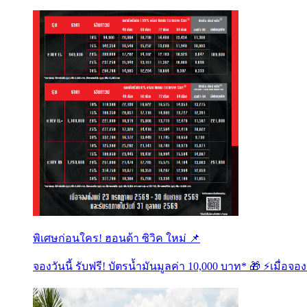
พิเศษก่อนใคร! ฮอนด้า ซิวิค ใหม่ 📌
จองวันนี้ รับฟรี! บัตรน้ำมันมูลค่า 10,000 บาท* 🎁 ⚡️เมื่อจองส