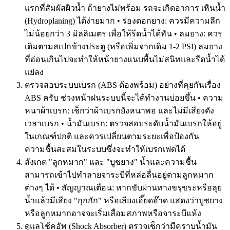
แรกที่สัมผัสผิวน้ำ ถ้ายางไม่พร้อม รถจะเกิดอาการ เหินน้ำ
(Hydroplaning) ได้ง่ายมาก • ร่องดอกยาง: ควรมีความลึก
ไม่น้อยกว่า 3 มิลลิเมตร เพื่อให้รีดน้ำได้ทัน • ลมยาง: ควร
เติมตามสเปกข้างประตู (หรือเพิ่มจากเดิม 1-2 PSI) ลมยาง
ที่อ่อนเกินไปจะทำให้หน้ายางแนบพื้นไม่สนิทและรีดน้ำได้
แย่ลง
ตรวจสอบระบบเบรก (ABS ต้องพร้อม) อย่างที่คุยกันเรื่อง
ABS ครับ ช่วงหน้าฝนระบบนี้จะได้ทำงานบ่อยขึ้น • ความ
หนาผ้าเบรก: เช็กว่าผ้าเบรกยังหนาพอ และไม่มีเสียงดัง
เวลาเบรก • น้ำมันเบรก: ตรวจสอบระดับน้ำมันเบรกให้อยู่
ในเกณฑ์ปกติ และควรเปลี่ยนตามระยะเพื่อป้องกัน
ความชื้นสะสมในระบบซึ่งจะทำให้เบรกเฟดได้
สังเกต "ลูกหมาก" และ "บูชยาง" น้ำและความชื้น
สามารถเข้าไปทำลายจาระบีที่หล่อลื่นอยู่ตามลูกหมาก
ต่างๆ ได้ • สัญญาณเตือน: หากขับผ่านทางขรุขระหรือลุย
น้ำแล้วมีเสียง "กุกกัก" หรือเสียงเอี๊ยดอ๊าด แสดงว่าบูชยาง
หรือลูกหมากอาจจะเริ่มเสื่อมสภาพหรือจาระบีแห้ง
ดูแลโช้คอัพ (Shock Absorber) ตรวจเช็กว่ามีคราบน้ำมัน