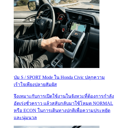
ปุ่ม S / SPORT Mode ใน Honda Civic ปลุกความ
เร้าใจเพียงปลายสัมผัส
จึงเหมาะกับการเปิดใช้งานในจังหวะที่ต้องการกำลัง
อัดเร่งชั่วคราว แล้วสลับกลับมาใช้โหมด NORMAL
หรือ ECON ในการเดินทางปกติเพื่อความประหยัด
และนุ่มนวล