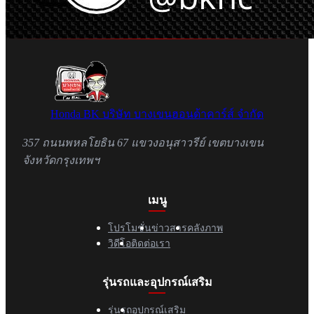
Honda BK
บริษัท บางเขนฮอนด้าคาร์ส์ จำกัด
357 ถนนพหลโยธิน 67 แขวงอนุสาวรีย์ เขตบางเขน
จังหวัดกรุงเทพฯ
เมนู
โปรโมชั่น
ข่าวสาร
คลังภาพ
วิดีโอ
ติดต่อเรา
รุ่นรถและอุปกรณ์เสริม
รุ่นรถ
อุปกรณ์เสริม