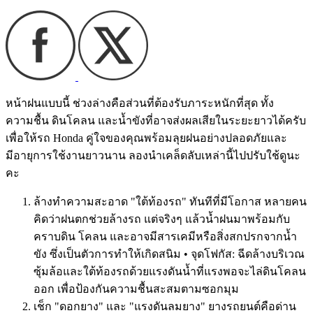
หน้าฝนแบบนี้ ช่วงล่างคือส่วนที่ต้องรับภาระหนักที่สุด ทั้ง
ความชื้น ดินโคลน และน้ำขังที่อาจส่งผลเสียในระยะยาวได้ครับ
เพื่อให้รถ Honda คู่ใจของคุณพร้อมลุยฝนอย่างปลอดภัยและ
มีอายุการใช้งานยาวนาน ลองนำเคล็ดลับเหล่านี้ไปปรับใช้ดูนะ
คะ
ล้างทำความสะอาด "ใต้ท้องรถ" ทันทีที่มีโอกาส หลายคน
คิดว่าฝนตกช่วยล้างรถ แต่จริงๆ แล้วน้ำฝนมาพร้อมกับ
คราบดิน โคลน และอาจมีสารเคมีหรือสิ่งสกปรกจากน้ำ
ขัง ซึ่งเป็นตัวการทำให้เกิดสนิม • จุดโฟกัส: ฉีดล้างบริเวณ
ซุ้มล้อและใต้ท้องรถด้วยแรงดันน้ำที่แรงพอจะไล่ดินโคลน
ออก เพื่อป้องกันความชื้นสะสมตามซอกมุม
เช็ก "ดอกยาง" และ "แรงดันลมยาง" ยางรถยนต์คือด่าน