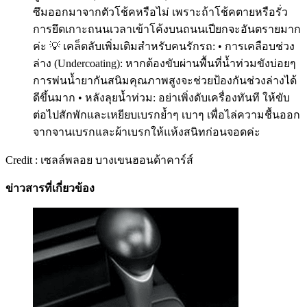
ซึมออกมาจากตัวโช้คหรือไม่ เพราะถ้าโช้คตายหรือรั่ว
การยึดเกาะถนนเวลาเข้าโค้งบนถนนเปียกจะอันตรายมาก
ค่ะ 💡 เคล็ดลับเพิ่มเติมสำหรับคนรักรถ: • การเคลือบช่วง
ล่าง (Undercoating): หากต้องขับผ่านพื้นที่น้ำท่วมขังบ่อยๆ
การพ่นน้ำยากันสนิมคุณภาพสูงจะช่วยป้องกันช่วงล่างได้
ดีขึ้นมาก • หลังลุยน้ำท่วม: อย่าเพิ่งดับเครื่องทันที ให้ขับ
ต่อไปสักพักและเหยียบเบรกย้ำๆ เบาๆ เพื่อไล่ความชื้นออก
จากจานเบรกและผ้าเบรกให้แห้งสนิทก่อนจอดค่ะ
Credit : เซลล์พลอย บางเขนฮอนด้าคาร์ส์
ข่าวสารที่เกี่ยวข้อง