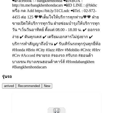
📲Facebook : / bangkhenhonda 📲INBOX :
http://m.me/bangkhenhondacars 📲ID LINE : @bkhc
หรือ กด Add https://bit.ly/31CLndc 📲Tel. : 02-972-
4455 ต่อ 125 🧡🧡เต็มใจให้บริการทุกท่าน🧡🧡 ฝ่าย
ขายเปิดให้บริการทุกวัน ฝ่ายซ่อมบำรุงให้บริการทุก
วัน *เว้นวันอาทิตย์ ตั้งแต่ 08.00 - 18.00 น. ✔️ ออกรถ
ง่าย ✔️ ดันทุกเคส ✔️ เตรียมเอกสารไม่ยุ่งยาก ✔️
บริการทำสัญญาถึงบ้าน ✔️ รับเทิร์นรถทุกรุ่นทุกยี่ห้อ
#Honda #Brio #City #Jazz #Brv #Mobilio #Civic #Hrv
#Crv #Accord #ขายรถ #จองรถ #รับรถ #ฮอนด้า
บางเขน #บางเขนฮอนด้าคาร์ส์ #Hondabangkhen
#Bangkhenhondacars
รุ่นรถ
arrived
Recommended
New