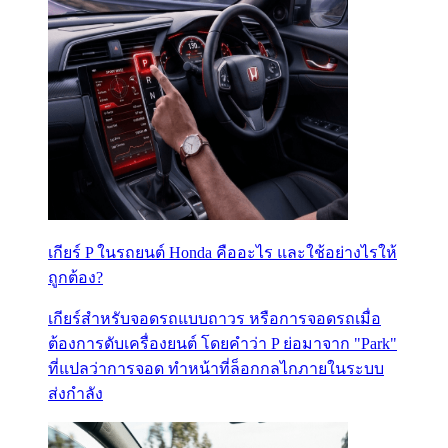
เกียร์ P ในรถยนต์ Honda คืออะไร และใช้อย่างไรให้
ถูกต้อง?
เกียร์สำหรับจอดรถแบบถาวร หรือการจอดรถเมื่อ
ต้องการดับเครื่องยนต์ โดยคำว่า P ย่อมาจาก "Park"
ที่แปลว่าการจอด ทำหน้าที่ล็อกกลไกภายในระบบ
ส่งกำลัง