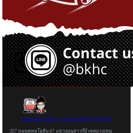
Honda BK
บริษัท บางเขนฮอนด้าคาร์ส์ จำกัด
357 ถนนพหลโยธิน 67 แขวงอนุสาวรีย์ เขตบางเขน