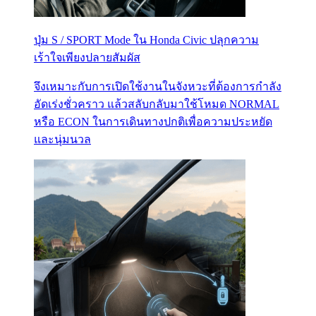
ปุ่ม S / SPORT Mode ใน Honda Civic ปลุกความ
เร้าใจเพียงปลายสัมผัส
จึงเหมาะกับการเปิดใช้งานในจังหวะที่ต้องการกำลัง
อัดเร่งชั่วคราว แล้วสลับกลับมาใช้โหมด NORMAL
หรือ ECON ในการเดินทางปกติเพื่อความประหยัด
และนุ่มนวล