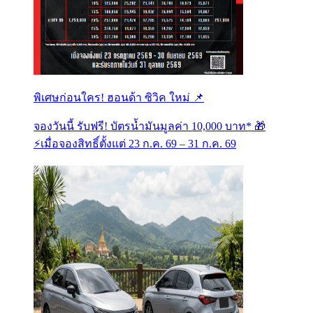
พิเศษก่อนใคร! ฮอนด้า ซิวิค ใหม่ 📌
จองวันนี้ รับฟรี! บัตรน้ำมันมูลค่า 10,000 บาท* 🎁
⚡️เมื่อจองสิทธิ์ตั้งแต่ 23 ก.ค. 69 – 31 ก.ค. 69