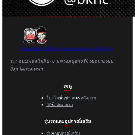
Honda BK
บริษัท บางเขนฮอนด้าคาร์ส์ จำกัด
357 ถนนพหลโยธิน 67 แขวงอนุสาวรีย์ เขตบางเขน
จังหวัดกรุงเทพฯ
เมนู
โปรโมชั่น
ข่าวสาร
คลังภาพ
วิดีโอ
ติดต่อเรา
รุ่นรถและอุปกรณ์เสริม
รุ่นรถ
อุปกรณ์เสริม