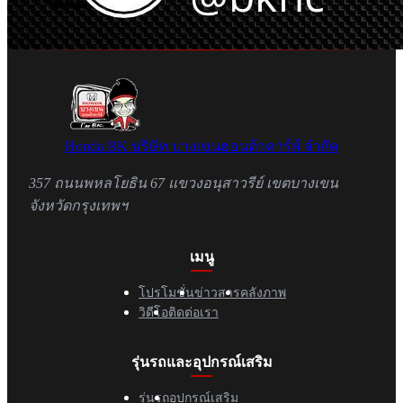
Honda BK
บริษัท บางเขนฮอนด้าคาร์ส์ จำกัด
357 ถนนพหลโยธิน 67 แขวงอนุสาวรีย์ เขตบางเขน
จังหวัดกรุงเทพฯ
เมนู
โปรโมชั่น
ข่าวสาร
คลังภาพ
วิดีโอ
ติดต่อเรา
รุ่นรถและอุปกรณ์เสริม
รุ่นรถ
อุปกรณ์เสริม