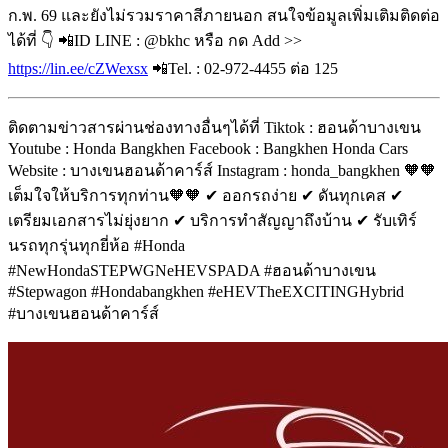
ก.พ. 69 และยังไม่รวมราคาสีภายนอก สนใจข้อมูลเพิ่มเติมติดต่อ
ได้ที่ 👇 📲ID LINE : @bkhc หรือ กด Add >>
https://lin.ee/cZWexsx
📲Tel. : 02-972-4455 ต่อ 125
ติดตามข่าวสารผ่านช่องทางอื่นๆได้ที่ Tiktok : ฮอนด้าบางเขน
Youtube : Honda Bangkhen Facebook : Bangkhen Honda Cars
Website : บางเขนฮอนด้าคาร์ส์ Instagram : honda_bangkhen 🧡🧡
เต็มใจให้บริการทุกท่าน🧡🧡 ✔ ออกรถง่าย ✔ ดันทุกเคส ✔
เตรียมเอกสารไม่ยุ่งยาก ✔ บริการทำสัญญาถึงบ้าน ✔ รับเทิร์
นรถทุกรุ่นทุกยี่ห้อ #Honda
#NewHondaSTEPWGNeHEVSPADA #ฮอนด้าบางเขน
#Stepwagon #Hondabangkhen #eHEVTheEXCITINGHybrid
#บางเขนฮอนด้าคาร์ส์